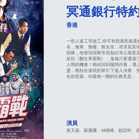
冥通銀行特
香港
一世人返工等放工,你可有想過死後還會
名，無車、無樓、無女友，求求其其
排隊，他發現排隊等投胎比等公屋更
節目《翻生爭霸戰》，鬼魂只要通過
人間的機會！曉桂回到陽間作賽，遇上
盟，曉桂在凌琪的幫忙下進入決賽，
在的意義，但最後一關的任務竟是...
演員
黃又南、蘇麗珊、林曉峰、顧定軒、