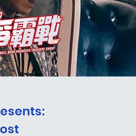
resents:
ost