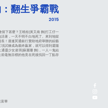
約：翻生爭霸戰
2015
留下甚麼？王曉桂(黃又南 飾)打工仔一
地活著，一天不明不白地死了。來到地獄
漫長！適逢冥通銀行贊助地府舉辦的綜藝
三項試煉成為最終贏家，就可以得到還陽
通靈少女凌琪(蘇麗珊 飾)，一人一鬼結
生前毫無目標的他竟在死後找回一丁點存
袁富華