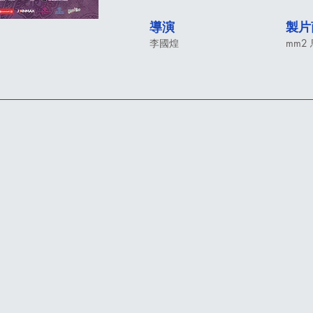
導演
製片
李國煌
mm2