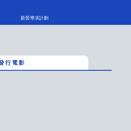
新晉導演計劃
發 行 電 影