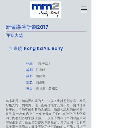
新晉導演計劃2017
評審大獎
江嘉嶢 Kong Ka Yiu Rony
作品
《地平說》
編劇
江嘉嶢
攝影
何師齊
監製
謝熹朗
演員
周祉君、黃樹棠
李志豪是一個熱愛科學的人，但為了生計照顧家庭，卻只
好接受打工的現實。他一直確信地球其實不是一個球形而
是平的。但他不敢對其他人解說，怕別人認為他是怪胎，
直到有一次他遇上了一個奇怪的伯伯住在神秘的太空艙
內，內有很多地平說理論。一次兒子因相信李的理論與同
學發生衝突，甚至老師亦笑李的狂言，為了證明一切和幫
兒子還一個清白，最後李決定借用伯伯的太空船，飛上宇