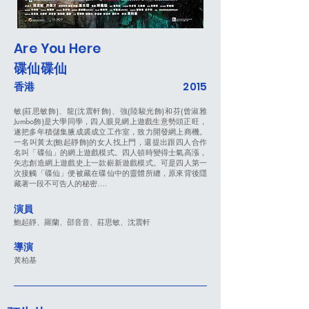
Are You Here
碟仙碟仙
香港
2015
敏(莊思敏飾)、龍(沈震軒飾)、強(陸駿光飾)和芬(曾淑雅
Jumbo飾)是大學同學，四人眼見網上遊戲生意勢頭正旺，
遂把多年積儲集腋成裘成立工作室，致力開發網上商機。
一名叫黃太(鮑起靜飾)的女人找上門，還提出跟四人合作
名叫「碟仙」的網上遊戲模式。四人頓時變得士氣高漲，
矢志創造網上遊戲史上一款嶄新遊戲模式。可是四人第一
次接觸「碟仙」便被藏在碟仙中的靈體所纏，原來背後隱
藏著一段不可告人的秘密….
演員
鮑起靜、羅蘭、邵音音、莊思敏、沈震軒
導演
黃柏基