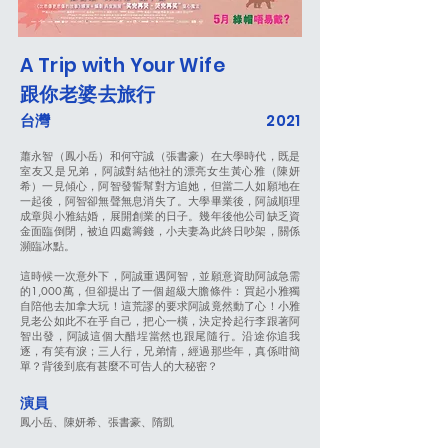
A Trip with Your Wife
跟你老婆去旅行
台灣
2021
蕭永智（鳳小岳）和何守誠（張書豪）在大學時代，既是
室友又是兄弟，阿誠對結他社的漂亮女生黃心雅（陳妍
希）一見傾心，阿智發誓幫對方追她，但當二人如願地在
一起後，阿智卻無聲無息消失了。大學畢業後，阿誠順理
成章與小雅結婚，展開創業的日子。幾年後他公司缺乏資
金面臨倒閉，被迫四處籌錢，小夫妻為此終日吵架，關係
瀕臨冰點。
這時候一次意外下，阿誠重遇阿智，並願意資助阿誠急需
的1,000萬，但卻提出了一個超級大膽條件：買起小雅獨
自陪他去加拿大玩！這荒謬的要求阿誠竟然動了心！小雅
見老公如此不在乎自己，把心一橫，決定拎起行李跟著阿
智出發，阿誠這個大醋埕當然也跟尾隨行。沿途你追我
逐，有笑有淚；三人行，兄弟情，經過那些年，真係咁簡
單？背後到底有甚麼不可告人的大秘密？
演員
鳳小岳、陳妍希、張書豪、隋凱