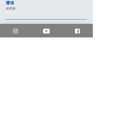
導演
林孝謙
預告片
mm2 香港
enquiry.hk@mm2entertainment.com
九龍長沙灣醫局西街1033號