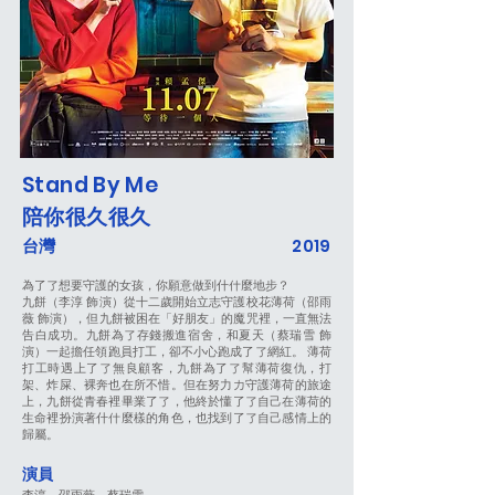
Stand By Me
陪你很久很久
台灣
2019
為了了想要守護的女孩，你願意做到什什麼地步？
九餅（李淳 飾演）從十二歲開始立志守護校花薄荷（邵雨
薇 飾演），但九餅被困在「好朋友」的魔咒裡，一直無法
告白成功。九餅為了存錢搬進宿舍，和夏天（蔡瑞雪 飾
演）一起擔任領跑員打工，卻不小心跑成了了網紅。 薄荷
打工時遇上了了無良顧客，九餅為了了幫薄荷復仇，打
架、炸屎、裸奔也在所不惜。但在努力力守護薄荷的旅途
上，九餅從青春裡畢業了了，他終於懂了了自己在薄荷的
生命裡扮演著什什麼樣的角色，也找到了了自己感情上的
歸屬。
演員
李淳、邵雨薇、蔡瑞雪